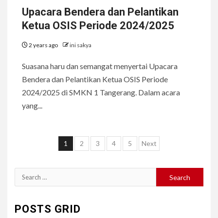
Upacara Bendera dan Pelantikan
Ketua OSIS Periode 2024/2025
2 years ago
ini sakya
Suasana haru dan semangat menyertai Upacara
Bendera dan Pelantikan Ketua OSIS Periode
2024/2025 di SMKN 1 Tangerang. Dalam acara
yang...
Posts
1
2
3
4
5
Next
pagination
Search
for:
POSTS GRID