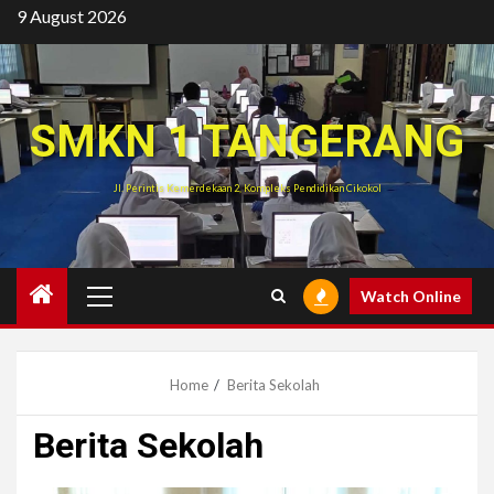
Skip
9 August 2026
to
content
SMKN 1 TANGERANG
Jl. Perintis Kemerdekaan 2, Kompleks Pendidikan Cikokol
Primary
Watch Online
Menu
Home
Berita Sekolah
Berita Sekolah