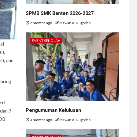
SPMB SMK Banten 2026-2027
2 months ago
Mawan A. Nugroho
EVENT SEKOLAH
si
l),
l), dan
daring
eri
Pengumuman Kelulusan
 dan 7
PDB
3 months ago
Mawan A. Nugroho