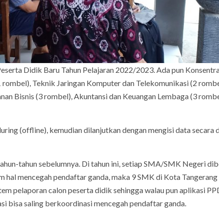
erta Didik Baru Tahun Pelajaran 2022/2023. Ada pun Konsentra
1 rombel), Teknik Jaringan Komputer dan Telekomunikasi (2 rombe
an Bisnis (3 rombel), Akuntansi dan Keuangan Lembaga (3 rombe
uring (offline), kemudian dilanjutkan dengan mengisi data secara 
ahun-tahun sebelumnya. Di tahun ini, setiap SMA/SMK Negeri dib
m hal mencegah pendaftar ganda, maka 9 SMK di Kota Tangerang
tem pelaporan calon peserta didik sehingga walau pun aplikasi P
asi bisa saling berkoordinasi mencegah pendaftar ganda.