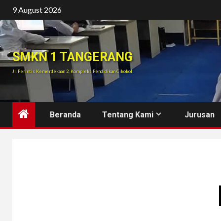
Skip
9 August 2026
to
content
SMKN 1 TANGERANG
Jl. Perintis Kemerdekaan 2, Kompleks Pendidikan Cikokol
Beranda
Tentang Kami
Jurusan