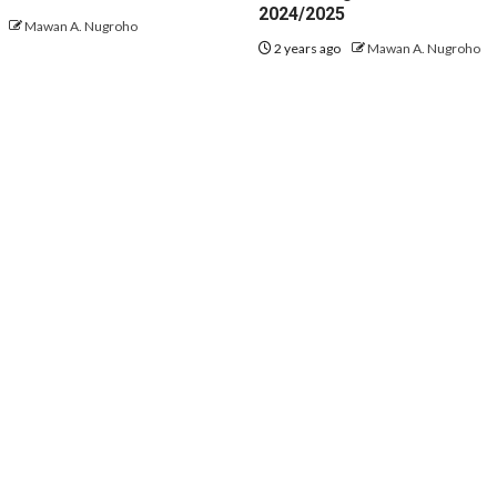
2024/2025
o
Mawan A. Nugroho
2 years ago
Mawan A. Nugroho