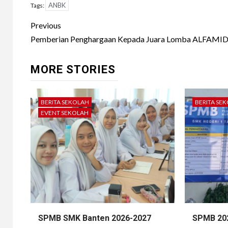
ANBK
Tags:
Post
Previous
navigation
Pemberian Penghargaan Kepada Juara Lomba ALFAMID
MORE STORIES
BERITA SEKOLAH
BERITA SE
EVENT SEKOLAH
SPMB SMK Banten 2026-2027
SPMB 20