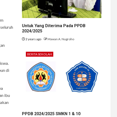
am
Untuk Yang Diterima Pada PPDB
seluruh
2024/2025
2 years ago
Mawan A. Nugroho
gan
BERITA SEKOLAH
iswa.
un di
wa
an ibu
jakan
PPDB 2024/2025 SMKN 1 & 10