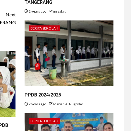
TANGERANG
2 years ago
ini sakya
Next
NGERANG
BERITA SEKOLAH
PPDB 2024/2025
2 years ago
Mawan A. Nugroho
BERITA SEKOLAH
PPDB