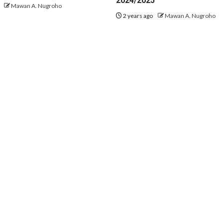
2024/2025
o
Mawan A. Nugroho
2 years ago
Mawan A. Nugroho