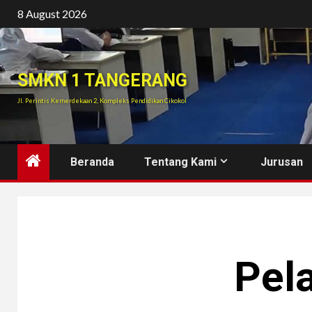
Skip
8 August 2026
to
content
SMKN 1 TANGERANG
Jl. Perintis Kemerdekaan 2, Kompleks Pendidikan Cikokol
Beranda
Tentang Kami
Jurusan
Pel