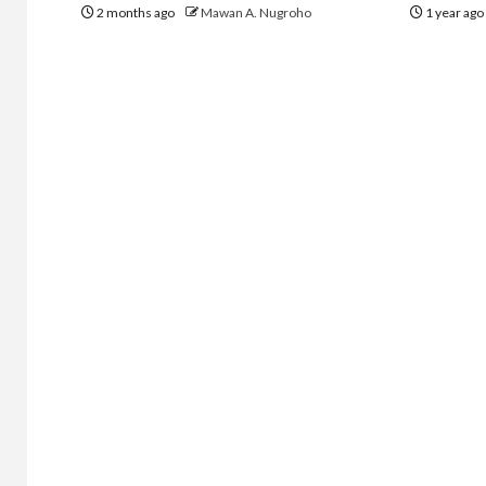
2 months ago
Mawan A. Nugroho
1 year ag