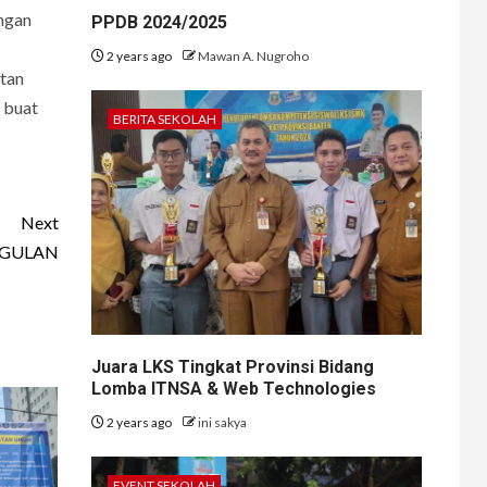
ngan
PPDB 2024/2025
2 years ago
Mawan A. Nugroho
atan
 buat
BERITA SEKOLAH
Next
GGULAN
Juara LKS Tingkat Provinsi Bidang
Lomba ITNSA & Web Technologies
2 years ago
ini sakya
EVENT SEKOLAH