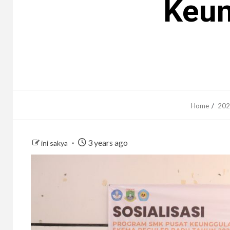
Keun
Home
202
3 years ago
ini sakya