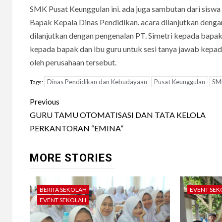
SMK Pusat Keunggulan ini. ada juga sambutan dari sis
Bapak Kepala Dinas Pendidikan. acara dilanjutkan denga
dilanjutkan dengan pengenalan PT. Simetri kepada bapak 
kepada bapak dan ibu guru untuk sesi tanya jawab kepad
oleh perusahaan tersebut.
Dinas Pendidikan dan Kebudayaan
Pusat Keunggulan
SM
Tags:
Post
Previous
navigation
GURU TAMU OTOMATISASI DAN TATA KELOLA
PERKANTORAN “EMINA”
MORE STORIES
BERITA SEKOLAH
EVENT SE
EVENT SEKOLAH