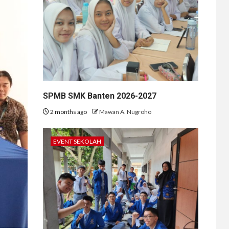
SPMB SMK Banten 2026-2027
2 months ago
Mawan A. Nugroho
EVENT SEKOLAH