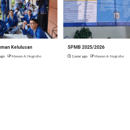
man Kelulusan
SPMB 2025/2026
ago
Mawan A. Nugroho
1 year ago
Mawan A. Nugroho