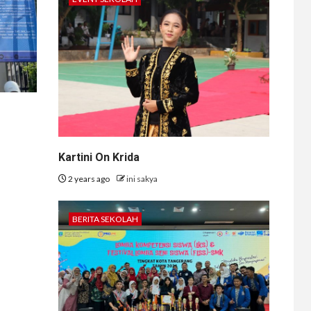
Kartini On Krida
2 years ago
ini sakya
BERITA SEKOLAH