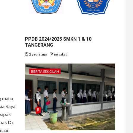
PPDB 2024/2025 SMKN 1 & 10
TANGERANG
2 years ago
ini sakya
BERITA SEKOLAH
g mana
sia Raya
 bapak
apak
Dr.
anaan