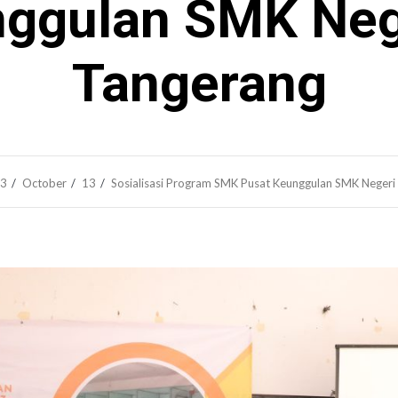
ggulan SMK Neg
Tangerang
3
October
13
Sosialisasi Program SMK Pusat Keunggulan SMK Negeri