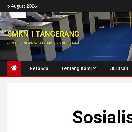
Skip
6 August 2026
to
content
SMKN 1 TANGERANG
Jl. Perintis Kemerdekaan 2, Kompleks Pendidikan Cikokol
Beranda
Tentang Kami
Jurusan
Sosial