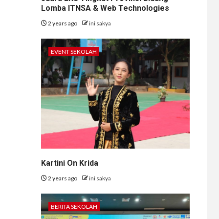
Lomba ITNSA & Web Technologies
2 years ago
ini sakya
EVENT SEKOLAH
Kartini On Krida
2 years ago
ini sakya
BERITA SEKOLAH