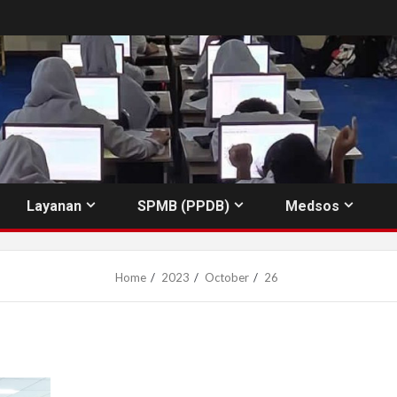
Layanan
SPMB (PPDB)
Medsos
Home
2023
October
26