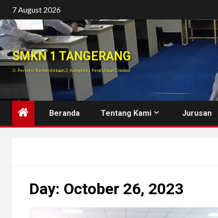
Skip
7 August 2026
to
content
SMKN 1 TANGERANG
Jl. Perintis Kemerdekaan 2, Kompleks Pendidikan Cikokol
Beranda
Tentang Kami
Jurusan
Day:
October 26, 2023