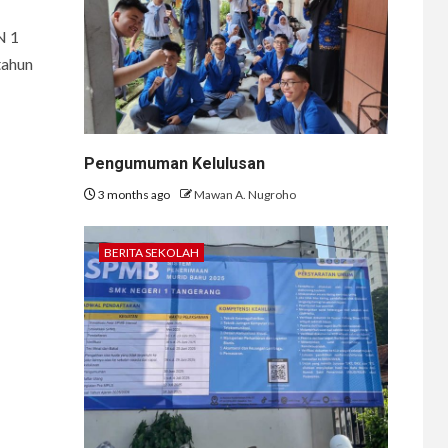
 1
tahun
Pengumuman Kelulusan
3 months ago
Mawan A. Nugroho
BERITA SEKOLAH