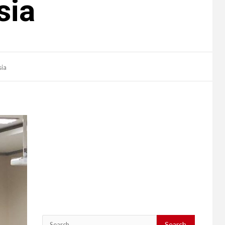
sia
sia
Search