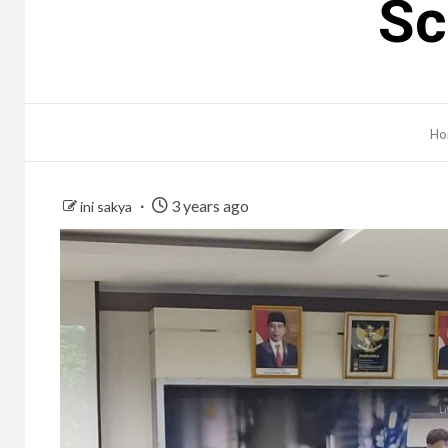
Sc
Ho
3 years ago
ini sakya