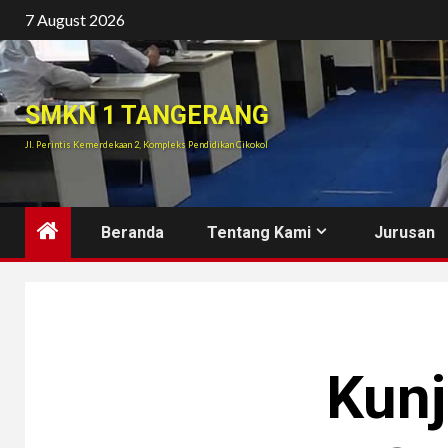
Skip
7 August 2026
to
content
SMKN 1 TANGERANG
Jl. Perintis Kemerdekaan 2, Kompleks Pendidikan Cikokol
Beranda
Tentang Kami
Jurusan
Kunj