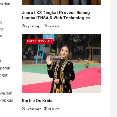
wa dan
Juara LKS Tingkat Provinsi Bidang
Lomba ITNSA & Web Technologies
ng
2 years ago
ini sakya
ng
u,
EVENT SEKOLAH
i
 peran
angat
swa dan
terapkan
Kartini On Krida
i
2 years ago
ini sakya