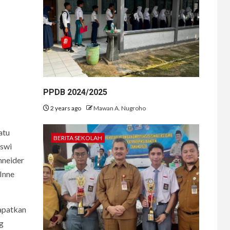
PPDB 2024/2025
2 years ago
Mawan A. Nugroho
atu
BERITA SEKOLAH
iswi
hneider
 Inne
dapatkan
ng