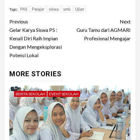
PAS
Pelajar
siswa
smk
Ujian
Tags:
Post
Previous
Next
navigation
Gelar Karya Siswa P5 :
Guru Tamu dari AGMARI
Kenali Diri Raih Impian
Profesional Mengajar
Dengan Mengeksplorasi
Potensi Lokal
MORE STORIES
BERITA SEKOLAH
EVENT SEKOLAH