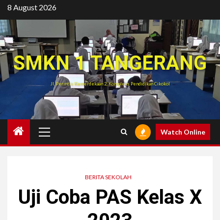
Skip
8 August 2026
to
content
SMKN 1 TANGERANG
Jl. Perintis Kemerdekaan 2, Kompleks Pendidikan Cikokol
Primary
Watch Online
Menu
BERITA SEKOLAH
Uji Coba PAS Kelas X