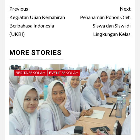
Post
Previous
Next
navigation
Kegiatan Ujian Kemahiran
Penanaman Pohon Oleh
Berbahasa Indonesia
Siswa dan Siswi di
(UKBI)
Lingkungan Kelas
MORE STORIES
BERITA SEKOLAH
EVENT SEKOLAH