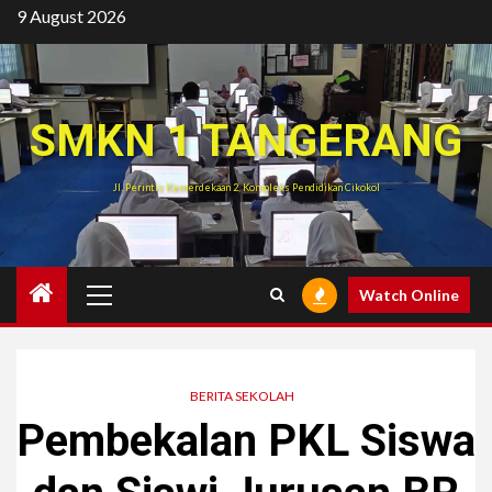
Skip
9 August 2026
to
content
SMKN 1 TANGERANG
Jl. Perintis Kemerdekaan 2, Kompleks Pendidikan Cikokol
Primary
Watch Online
Menu
BERITA SEKOLAH
Pembekalan PKL Siswa