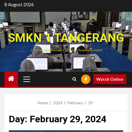
Skip
8 August 2026
to
content
SMKN 1 TANGERANG
Jl. Perintis Kemerdekaan 2, Kompleks Pendidikan Cikokol
Primary
Watch Online
Menu
Home
2024
February
29
Day:
February 29, 2024