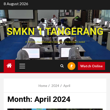
Skip
8 August 2026
to
content
SMKN 1 TANGERANG
Jl. Perintis Kemerdekaan 2, Kompleks Pendidikan Cikokol
Primary
Watch Online
Menu
Home
2024
April
Month:
April 2024