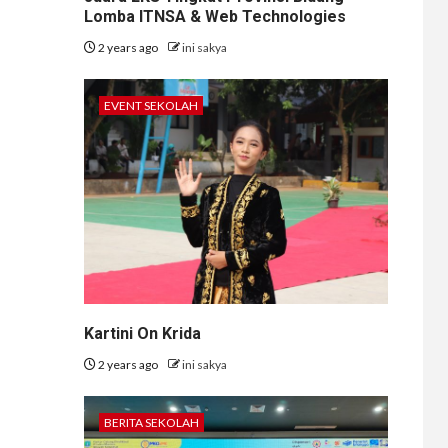
Lomba ITNSA & Web Technologies
2 years ago
ini sakya
EVENT SEKOLAH
Kartini On Krida
2 years ago
ini sakya
BERITA SEKOLAH