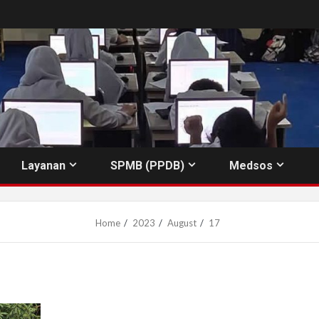
Layanan
SPMB (PPDB)
Medsos
Home
2023
August
17