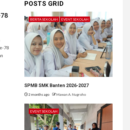
POSTS GRID
-78
BERITA SEKOLAH
EVENT SEKOLAH
a
ke-78
an
SPMB SMK Banten 2026-2027
2 months ago
Mawan A. Nugroho
EVENT SEKOLAH