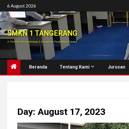
Skip
6 August 2026
to
content
SMKN 1 TANGERANG
Jl. Perintis Kemerdekaan 2, Kompleks Pendidikan Cikokol
Beranda
Tentang Kami
Jurusan
Day:
August 17, 2023