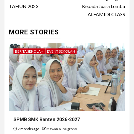
navigation
TAHUN 2023
Kepada Juara Lomba
ALFAMIDI CLASS
MORE STORIES
BERITA SEKOLAH
EVENT SEKOLAH
SPMB SMK Banten 2026-2027
2 months ago
Mawan A. Nugroho